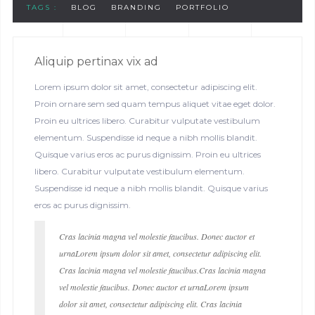
TAGS :
BLOG
BRANDING
PORTFOLIO
Aliquip pertinax vix ad
Lorem ipsum dolor sit amet, consectetur adipiscing elit.
Proin ornare sem sed quam tempus aliquet vitae eget dolor.
Proin eu ultrices libero. Curabitur vulputate vestibulum
elementum. Suspendisse id neque a nibh mollis blandit.
Quisque varius eros ac purus dignissim. Proin eu ultrices
libero. Curabitur vulputate vestibulum elementum.
Suspendisse id neque a nibh mollis blandit. Quisque varius
eros ac purus dignissim.
Cras lacinia magna vel molestie faucibus. Donec auctor et
urnaLorem ipsum dolor sit amet, consectetur adipiscing elit.
Cras lacinia magna vel molestie faucibus.Cras lacinia magna
vel molestie faucibus. Donec auctor et urnaLorem ipsum
dolor sit amet, consectetur adipiscing elit. Cras lacinia